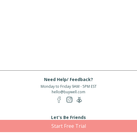
Need Help/ Feedback?
Monday to Friday 9AM - 5PM EST
hello@buywell.com
Let's Be Friends
Start Free Trial
Enter email
Subscribe
Subscribe for exclusive offers, new arrivals and more!