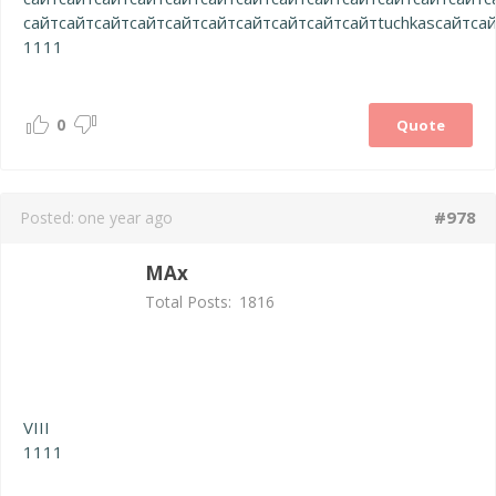
сайт
сайт
сайт
сайт
сайт
сайт
сайт
сайт
сайт
сайт
tuchkas
сайт
са
1111
0
Quote
#978
Posted:
one year ago
MAx
Total Posts:
1816
VIII
1111