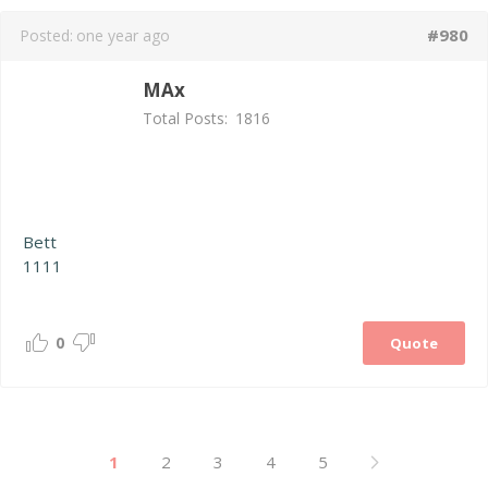
#980
Posted:
one year ago
MAx
Total Posts:
1816
Bett
1111
0
Quote
1
2
3
4
5