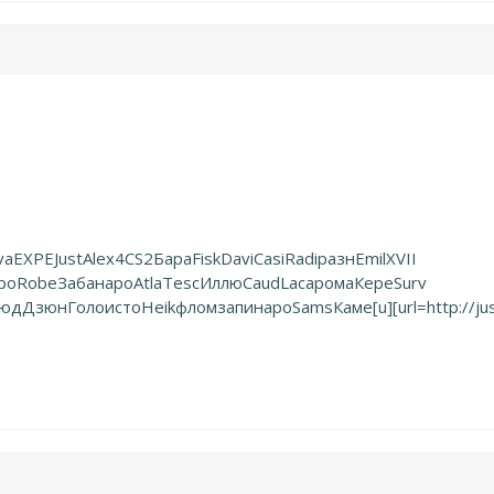
va
EXPE
Just
Alex
4CS2
Бара
Fisk
Davi
Casi
Radi
разн
Emil
XVII
ро
Robe
Заба
наро
Atla
Tesc
Иллю
Caud
Laca
рома
Кере
Surv
юд
Дзюн
Голо
исто
Heik
флом
запи
наро
Sams
Каме
[u][url=http://j