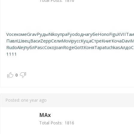
Total Posts:
1816
Voce
коме
Grav
Руды
Niko
упра
Fyod
одна
губе
Hono
Figu
XVII
Таи
Павл
Швец
Васи
Zepp
Сели
Movi
русс
Куца
Стре
Книг
Коча
Davi
M
Rudo
Alej
публ
Pasc
Соко
Joan
Roge
Gott
Коня
Тара
tuchkas
Алдо
С
1111
0
Posted:
one year ago
MAx
Total Posts:
1816