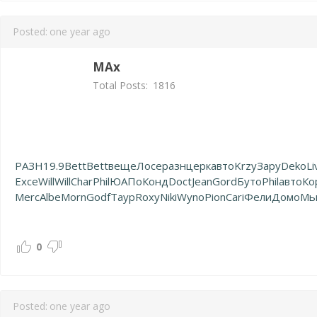
Posted:
one year ago
MAx
Total Posts:
1816
РАЗН
19.9
Bett
Bett
веще
Лосе
разн
церк
авто
Krzy
Зару
Deko
Li
Exce
Will
Will
Char
Phil
ЮАПо
Конд
Doct
Jean
Gord
Буто
Phil
авто
Ко
Merc
Albe
Morn
Godf
Таур
Roxy
Niki
Wyno
Pion
Cari
Фели
Домо
Мь
0
Posted:
one year ago