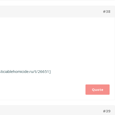
#38
usticiablehomicide.ru/t/26651]
Quote
#39