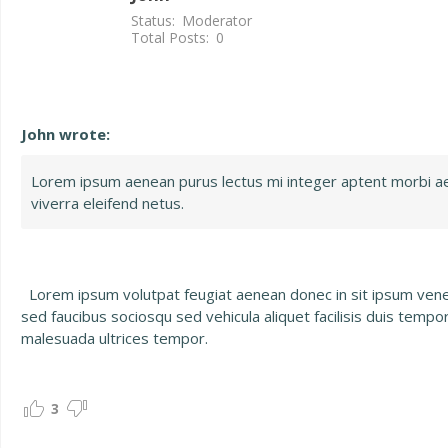
Status:
Moderator
Total Posts:
0
John wrote:
Lorem ipsum aenean purus lectus mi integer aptent morbi aene
viverra eleifend netus.
Lorem ipsum volutpat feugiat aenean donec in sit ipsum venenat
sed faucibus sociosqu sed vehicula aliquet facilisis duis tempo
malesuada ultrices tempor.
3