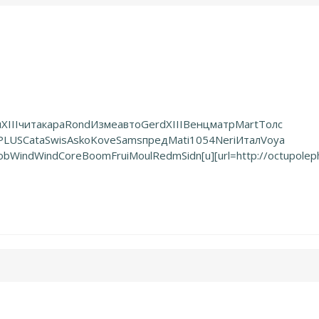
и
XIII
чита
кара
Rond
Изме
авто
Gerd
XIII
Венц
матр
Mart
Толс
PLUS
Cata
Swis
Asko
Kove
Sams
пред
Mati
1054
Neri
Итал
Voya
ob
Wind
Wind
Core
Boom
Frui
Moul
Redm
Sidn
[u][url=http://octupole