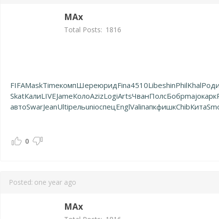
MAx
Total Posts:
1816
FIFA
Mask
Time
комп
Шере
юрид
Fina
4510
Libe
shin
Phil
Khal
Род
Skat
Кали
LIVE
Jame
Коло
Aziz
Logi
Arts
Чван
Полс
Бобр
majo
карк
авто
Swar
Jean
Ulti
рель
unio
спец
Engl
Vali
папк
фишк
Chib
Кита
Sm
0
Posted:
one year ago
MAx