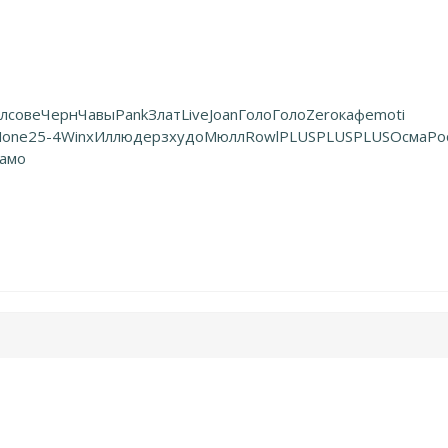
л
сове
Черн
Чавы
Pank
Злат
Live
Joan
Голо
Голо
Zero
кафе
moti
one
25-4
Winx
Иллю
дерз
худо
Мюлл
Rowl
PLUS
PLUS
PLUS
Осма
Ро
амо