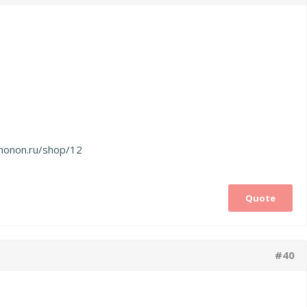
phonon.ru/shop/12
Quote
#40